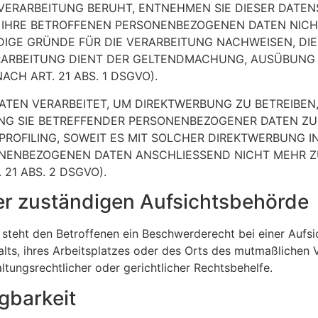
VERARBEITUNG BERUHT, ENTNEHMEN SIE DIESER DATE
IHRE BETROFFENEN PERSONENBEZOGENEN DATEN NICHT
GE GRÜNDE FÜR DIE VERARBEITUNG NACHWEISEN, DIE 
ERARBEITUNG DIENT DER GELTENDMACHUNG, AUSÜBUNG
H ART. 21 ABS. 1 DSGVO).
EN VERARBEITET, UM DIREKTWERBUNG ZU BETREIBEN, 
UNG SIE BETREFFENDER PERSONENBEZOGENER DATEN Z
 PROFILING, SOWEIT ES MIT SOLCHER DIREKTWERBUNG I
ONENBEZOGENEN DATEN ANSCHLIESSEND NICHT MEHR 
21 ABS. 2 DSGVO).
er zuständigen Aufsichts­behörde
steht den Betroffenen ein Beschwerderecht bei einer Aufs
alts, ihres Arbeitsplatzes oder des Orts des mutmaßlichen
tungsrechtlicher oder gerichtlicher Rechtsbehelfe.
g­barkeit