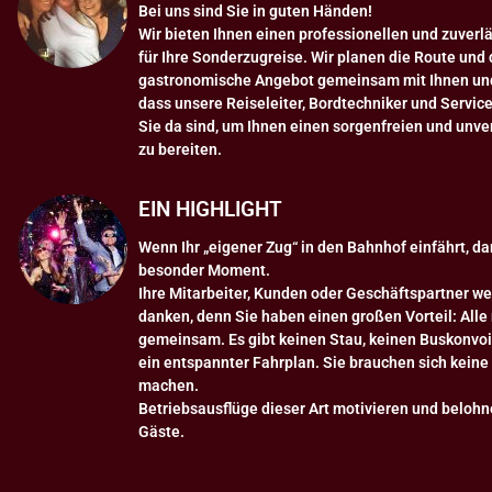
Bei uns sind Sie in guten Händen!
Wir bieten Ihnen einen professionellen und zuverl
für Ihre Sonderzugreise. Wir planen die Route und
gastronomische Angebot gemeinsam mit Ihnen und 
dass unsere Reiseleiter, Bordtechniker und Servic
Sie da sind, um Ihnen einen sorgenfreien und unv
zu bereiten.
EIN HIGHLIGHT
Wenn Ihr „eigener Zug“ in den Bahnhof einfährt, dan
besonder Moment.
Ihre Mitarbeiter, Kunden oder Geschäftspartner w
danken, denn Sie haben einen großen Vorteil: Alle
gemeinsam. Es gibt keinen Stau, keinen Buskonvoi
ein entspannter Fahrplan. Sie brauchen sich kein
machen.
Betriebsausflüge dieser Art motivieren und belohne
Gäste.