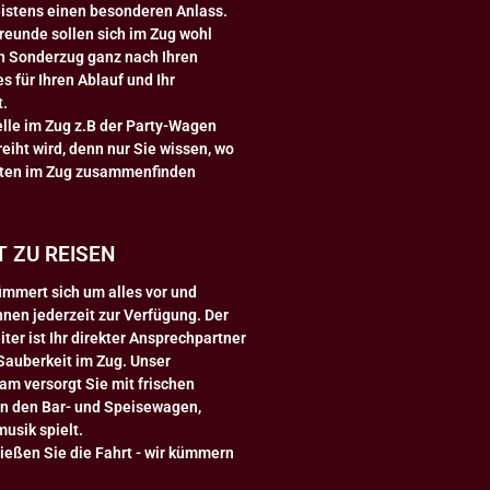
eistens einen besonderen Anlass.
 Freunde sollen sich im Zug wohl
ren Sonderzug ganz nach Ihren
für Ihren Ablauf und Ihr
t.
elle im Zug z.B der Party-Wagen
eiht wird, denn nur Sie wissen, wo
bsten im Zug zusammenfinden
 ZU REISEN
ümmert sich um alles vor und
hnen jederzeit zur Verfügung. Der
ter ist Ihr direkter Ansprechpartner
 Sauberkeit im Zug. Unser
m versorgt Sie mit frischen
in den Bar- und Speisewagen,
usik spielt.
ießen Sie die Fahrt - wir kümmern