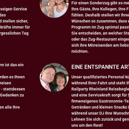
Für einen Sonderzug gibt es m
ässigen Service
Ihre Gäste, Ihre Kollegen, ihre
 das
fühlen. Deshalb stellen wir Ih
stellen sicher,
Wünschen so zusammen, dass es 
ekräfte immer für
Programm im Zug optimal pass
ergesslichen Tag
Sie entscheiden, an welcher St
oder das Zug-Restaurant einger
sich ihre Mitreisenden am lie
möchten.
n ist das ein
EINE ENTSPANNTE ART
erden es Ihnen
Unser qualifiziertes Personal k
 reisen
während Ihrer Fahrt und steht I
 - stattdessen
Railparty Rheinland Reisebeglei
e Gedanken zu
und eine Servicekraft sorgt für
firmeneigenes Gastronomie-Tea
n alle Ihre
Getränken und kleinen Snacks 
während unser DJ Ihre Wunschm
Lehnen Sie sich zurück und gen
uns um den Rest!